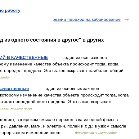
ю работу
резкий переход на кабрирование
д из одного состояния в другое" в других
ИЙ В КАЧЕСТВЕННЫЕ
— один из осн. законов
рому изменение качества объекта происходит тогда, когда
ет определ. предела. Этот закон вскрывает наиболее общий
опедия
качественные
— один из основных законов
которому изменение качества объекта происходит тогда, когда
тигает определённого предела. Этот закон вскрывает
тская энциклопедия
ение), в широком смысле переход в ва из одной фазы в
ы, давления, магн. и электрич. полей и т. д.; в узком смысле
и непрерывном изменении внеш.… …
Физическая энциклопедия