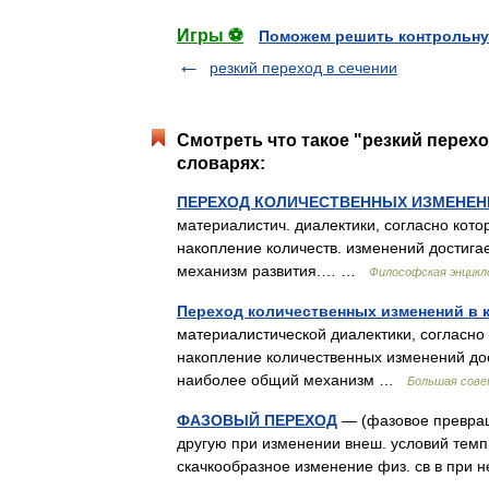
Игры ⚽
Поможем решить контрольну
резкий переход в сечении
Смотреть что такое "резкий перехо
словарях:
ПЕРЕХОД КОЛИЧЕСТВЕННЫХ ИЗМЕНЕН
материалистич. диалектики, согласно кото
накопление количеств. изменений достига
механизм развития.… …
Философская энцикл
Переход количественных изменений в 
материалистической диалектики, согласно 
накопление количественных изменений дос
наиболее общий механизм …
Большая сове
ФАЗОВЫЙ ПЕРЕХОД
— (фазовое превращ
другую при изменении внеш. условий темп р
скачкообразное изменение физ. св в пр