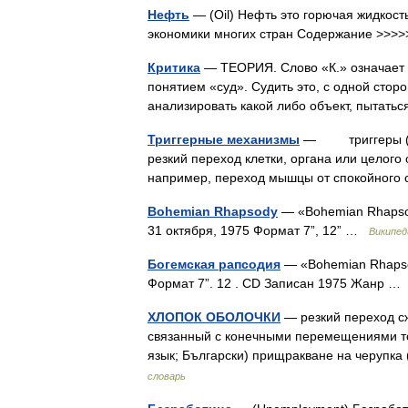
Нефть
— (Oil) Нефть это горючая жидкост
экономики многих стран Содержание >>
Критика
— ТЕОРИЯ. Слово «К.» означает с
понятием «суд». Судить это, с одной сторо
анализировать какой либо объект, пытат
Триггерные механизмы
— триггеры (физ
резкий переход клетки, органа или целого
например, переход мышцы от спокойног
Bohemian Rhapsody
— «Bohemian Rhapsod
31 октября, 1975 Формат 7”, 12” …
Википед
Богемская рапсодия
— «Bohemian Rhapsod
Формат 7”. 12 . CD Записан 1975 Жанр 
ХЛОПОК ОБОЛОЧКИ
— резкий переход сж
связанный с конечными перемещениями то
язык; Български) прищракване на черупка
словарь