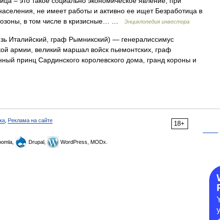
ца – это такое социально экономическое явление, при
населения, не имеет работы и активно ее ищет Безработица в
врозоны, в том числе в кризисные… …
Энциклопедия инвестора
зь Италийский, граф Рымникский) — генералиссимус
ой армии, великий маршал войск пьемонтских, граф
ный принц Сардинского королевского дома, гранд короны и
ка
,
Реклама на сайте
18+
omla,
Drupal,
WordPress, MODx.