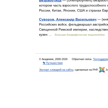
Безработица
— (Unemployment) Безработи
котором часть взрослого трудоспособного 
России, Китае, Японии, США и странах Е
Суворов, Александр Васильевич
— (кня
Российских войск, фельдмаршал австрийск
Священной Римской империи, наследствен
кузен …
Большая биографическая энциклопедия
© Академик, 2000-2026
Обратная связь:
Техподдерж
👣 Путешествия
Экспорт словарей на сайты
, сделанные на PHP,
Jo