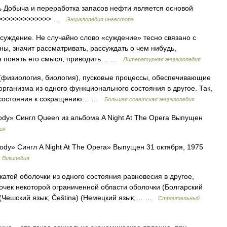
ь Добыча и переработка запасов нефти является основой
>>>>>>>>>>>>>>> …
Энциклопедия инвестора
уждение. Не случайно слово «суждение» тесно связано с
ны, значит рассматривать, рассуждать о чем нибудь,
ься понять его смысл, приводить… …
Литературная энциклопедия
иология, биология), пусковые процессы, обеспечивающие
 организма из одного функционального состояния в другое. Так,
о состояния к сокращению… …
Большая советская энциклопедия
y» Сингл Queen из альбома A Night At The Opera Выпущен
ия
y» Сингл A Night At The Opera» Выпущен 31 октября, 1975
…
Википедия
атой оболочки из одного состояния равновесия в другое,
чек некоторой ограниченной области оболочки (Болгарский
 (Чешский язык; Čeština) (Немецкий язык;… …
Строительный