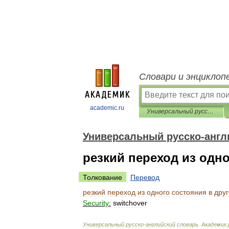
Словари и энциклоп
academic.ru
Универсальный русско-английский словарь
Универсальный русско-англ
резкий переход из одно
Толкование
Перевод
резкий
переход
из
одного
состояния
в
дру
Security:
switchover
Универсальный
русско
-
английский
словарь
.
Академик
.